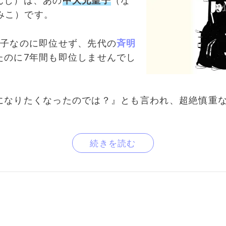
んじ）は、あの
中大兄皇子
（な
 みこ）です。
太子なのに即位せず、先代の
斉明
たのに7年間も即位しませんでし
になりたくなったのでは？』とも言われ、超絶慎重
続きを読む