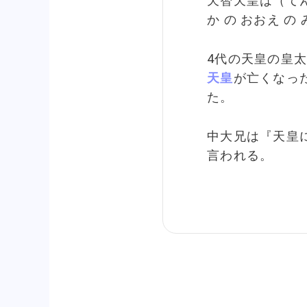
天智天皇は（て
か の おおえ の
4代の天皇の皇
天皇
が亡くなっ
た。
中大兄は『天皇
言われる。