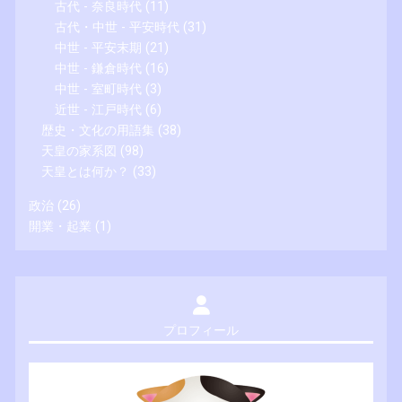
古代 - 奈良時代
(11)
古代・中世 - 平安時代
(31)
中世 - 平安末期
(21)
中世 - 鎌倉時代
(16)
中世 - 室町時代
(3)
近世 - 江戸時代
(6)
歴史・文化の用語集
(38)
天皇の家系図
(98)
天皇とは何か？
(33)
政治
(26)
開業・起業
(1)
プロフィール