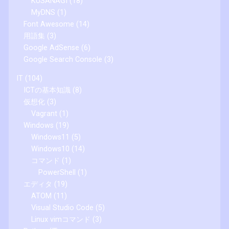
KUSANAGI
(18)
MyDNS
(1)
Font Awesome
(14)
用語集
(3)
Google AdSense
(6)
Google Search Console
(3)
IT
(104)
ICTの基本知識
(8)
仮想化
(3)
Vagrant
(1)
Windows
(19)
Windows11
(5)
Windows10
(14)
コマンド
(1)
PowerShell
(1)
エディタ
(19)
ATOM
(11)
Visual Studio Code
(5)
Linux vimコマンド
(3)