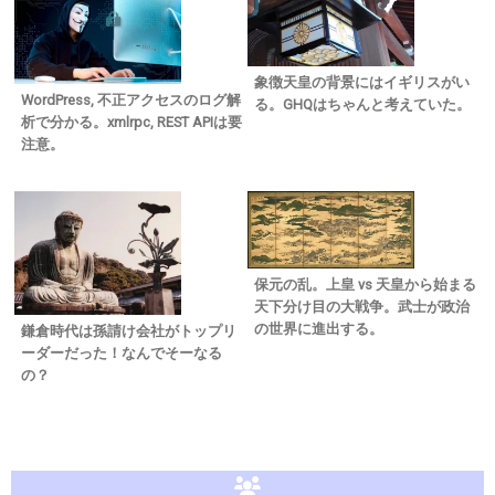
象徴天皇の背景にはイギリスがい
WordPress, 不正アクセスのログ解
る。GHQはちゃんと考えていた。
析で分かる。xmlrpc, REST APIは要
注意。
保元の乱。上皇 vs 天皇から始まる
天下分け目の大戦争。武士が政治
の世界に進出する。
鎌倉時代は孫請け会社がトップリ
ーダーだった！なんでそーなる
の？