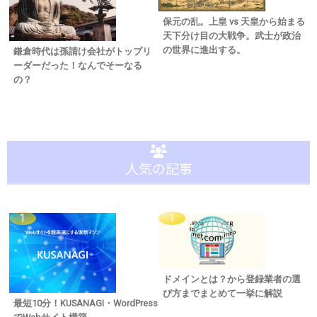
保元の乱。上皇 vs 天皇から始まる
天下分け目の大戦争。武士が政治
の世界に進出する。
鎌倉時代は孫請け会社がトップリ
ーダーだった！なんでそーなる
の？
人気の記事
ドメインとは？から登録業者の選
び方までまとめて一挙に解説
最短10分！KUSANAGI・WordPress