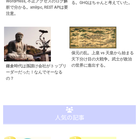
WordPress, 不正アクセスのログ解
る。GHQはちゃんと考えていた。
析で分かる。xmlrpc, REST APIは要
注意。
保元の乱。上皇 vs 天皇から始まる
天下分け目の大戦争。武士が政治
の世界に進出する。
鎌倉時代は孫請け会社がトップリ
ーダーだった！なんでそーなる
の？
人気の記事