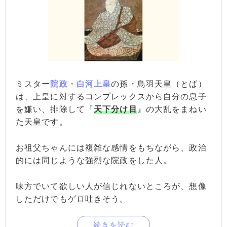
ミスター
院政
・
白河上皇
の孫・鳥羽天皇（とば）
は、上皇に対するコンプレックスから自分の息子
を嫌い、排除して『
天下分け目
』の大乱をまねい
た天皇です。
お祖父ちゃんには複雑な感情をもちながら、政治
的には同じような強烈な院政をした人。
味方でいて欲しい人が信じれないところが、想像
しただけでもゲロ吐きそう。
続きを読む