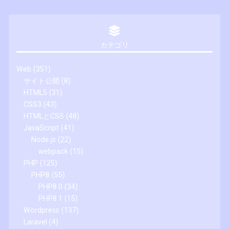
カテゴリ
Web
(351)
サイト公開
(8)
HTML5
(31)
CSS3
(43)
HTMLとCSS
(48)
JavaScript
(41)
Node.js
(22)
webpack
(15)
PHP
(125)
PHP8
(55)
PHP8.0
(34)
PHP8.1
(15)
Wordpress
(137)
Laravel
(4)