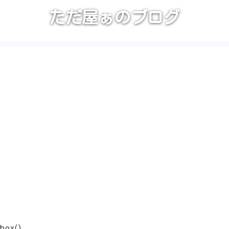
ただ屋ぁのブログ
box()