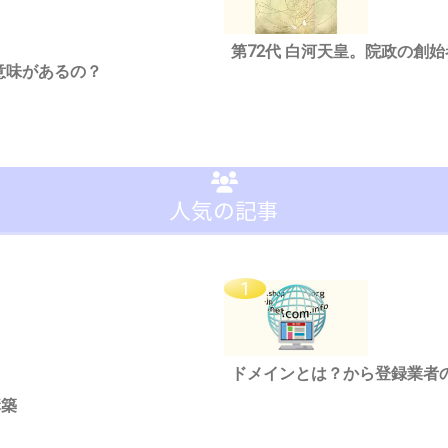
第72代 白河天皇。院政の創
意味があるの？
人気の記事
ドメインとは？から登録業者
構築