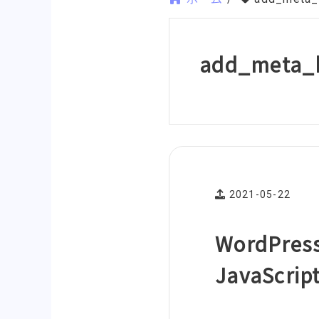
add_meta_b
2021-05-22
WordPr
JavaScr