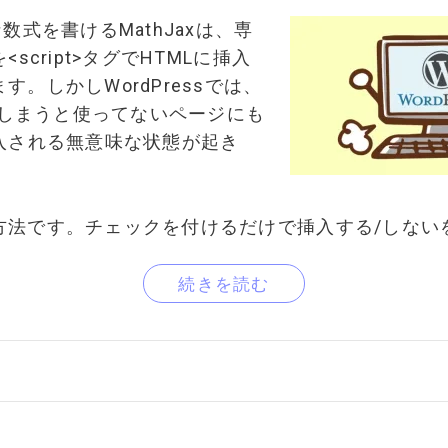
数式を書けるMathJaxは、専
tを<script>タグでHTMLに挿入
す。しかしWordPressでは、
れてしまうと使ってないページにも
tが挿入される無意味な状態が起き
方法です。チェックを付けるだけで挿入する/しない
続きを読む