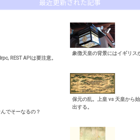
最近更新された記事
象徴天皇の背景にはイギリス
c, REST APIは要注意。
保元の乱。上皇 vs 天皇か
出する。
なんでそーなるの？