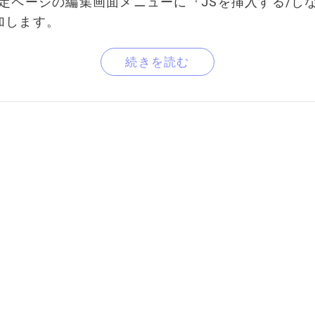
固定ページの編集画面メニューに『JSを挿入する/し
加します。
続きを読む