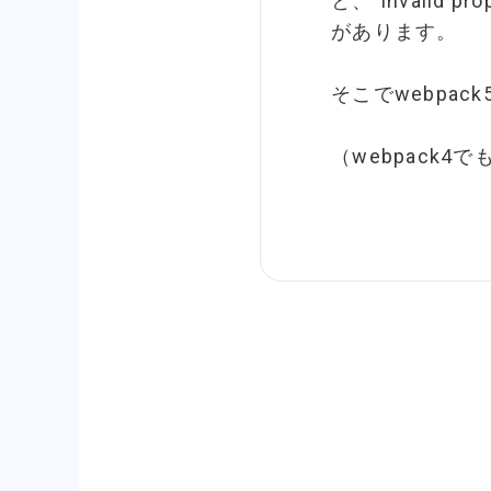
と、"invalid p
があります。
そこでwebpac
（webpack4