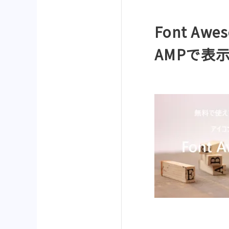
Font Awes
AMPで表