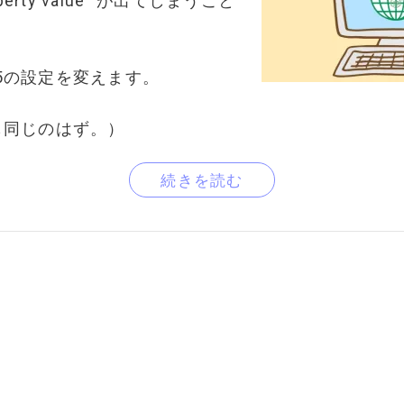
roperty value" が出てしまうこと
k5の設定を変えます。
でも同じのはず。）
続きを読む