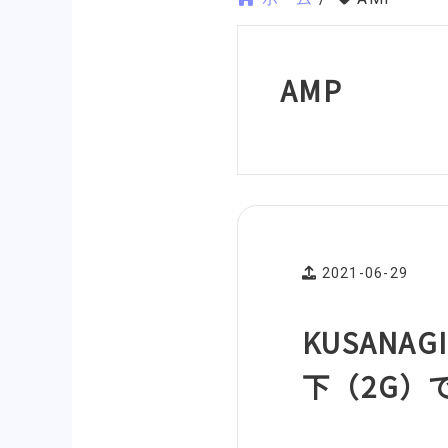
AMP
2021-06-29
KUSANA
下（2G）