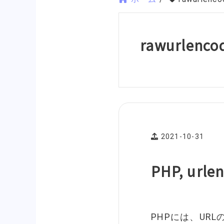
rawurlenco
2021-10-31
PHP, url
PHPには、URL