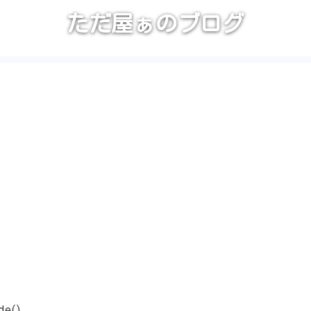
ただ屋ぁのブログ
de()