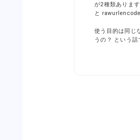
が2種類あります。url
と rawurlencode
使う目的は同じ
うの？ という話