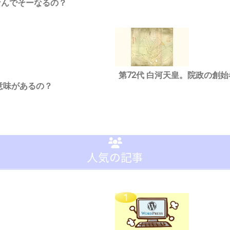
なんでそーなるの？
第72代 白河天皇。院政の創
意味があるの？
人気の記事