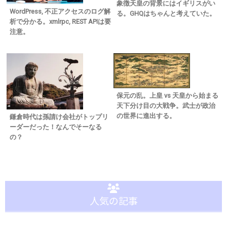
象徴天皇の背景にはイギリスがい
WordPress, 不正アクセスのログ解
る。GHQはちゃんと考えていた。
析で分かる。xmlrpc, REST APIは要
注意。
保元の乱。上皇 vs 天皇から始まる
天下分け目の大戦争。武士が政治
の世界に進出する。
鎌倉時代は孫請け会社がトップリ
ーダーだった！なんでそーなる
の？
人気の記事