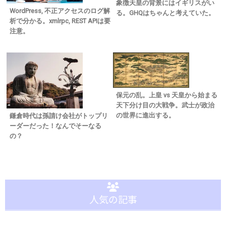
象徴天皇の背景にはイギリスがい
WordPress, 不正アクセスのログ解
る。GHQはちゃんと考えていた。
析で分かる。xmlrpc, REST APIは要
注意。
保元の乱。上皇 vs 天皇から始まる
天下分け目の大戦争。武士が政治
の世界に進出する。
鎌倉時代は孫請け会社がトップリ
ーダーだった！なんでそーなる
の？
人気の記事