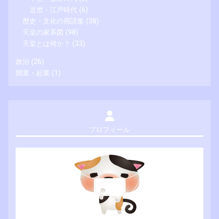
近世 - 江戸時代
(6)
歴史・文化の用語集
(38)
天皇の家系図
(98)
天皇とは何か？
(33)
政治
(26)
開業・起業
(1)
プロフィール