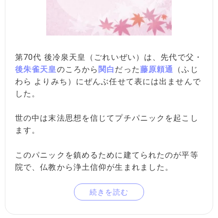
第70代 後冷泉天皇（ごれいぜい）は、先代で父・
後朱雀天皇
のころから
関白
だった
藤原頼通
（ふじ
わら よりみち）にぜんぶ任せて表には出ませんで
した。
世の中は末法思想を信じてプチパニックを起こし
ます。
このパニックを鎮めるために建てられたのが平等
院で、仏教から浄土信仰が生まれました。
続きを読む