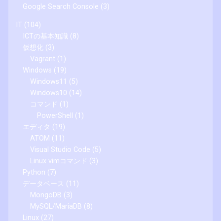
Google Search Console
(3)
IT
(104)
ICTの基本知識
(8)
仮想化
(3)
Vagrant
(1)
Windows
(19)
Windows11
(5)
Windows10
(14)
コマンド
(1)
PowerShell
(1)
エディタ
(19)
ATOM
(11)
Visual Studio Code
(5)
Linux vimコマンド
(3)
Python
(7)
データベース
(11)
MongoDB
(3)
MySQL/MariaDB
(8)
Linux
(27)