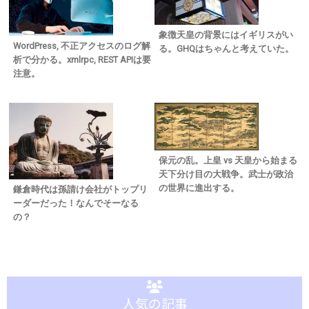
象徴天皇の背景にはイギリスがい
WordPress, 不正アクセスのログ解
る。GHQはちゃんと考えていた。
析で分かる。xmlrpc, REST APIは要
注意。
保元の乱。上皇 vs 天皇から始まる
天下分け目の大戦争。武士が政治
の世界に進出する。
鎌倉時代は孫請け会社がトップリ
ーダーだった！なんでそーなる
の？
人気の記事