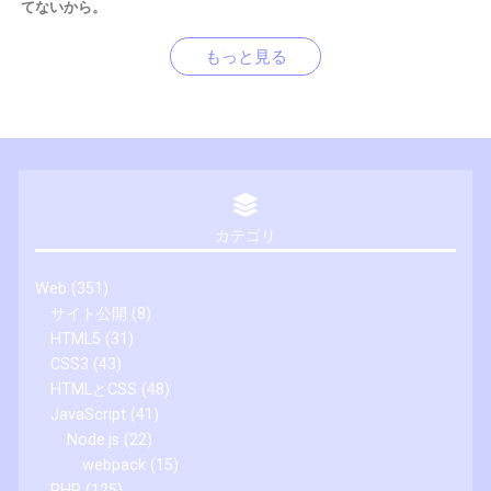
てないから。
もっと見る
カテゴリ
Web
(351)
サイト公開
(8)
HTML5
(31)
CSS3
(43)
HTMLとCSS
(48)
JavaScript
(41)
Node.js
(22)
webpack
(15)
PHP
(125)