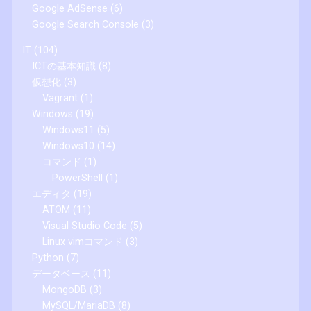
Google AdSense
(6)
Google Search Console
(3)
IT
(104)
ICTの基本知識
(8)
仮想化
(3)
Vagrant
(1)
Windows
(19)
Windows11
(5)
Windows10
(14)
コマンド
(1)
PowerShell
(1)
エディタ
(19)
ATOM
(11)
Visual Studio Code
(5)
Linux vimコマンド
(3)
Python
(7)
データベース
(11)
MongoDB
(3)
MySQL/MariaDB
(8)