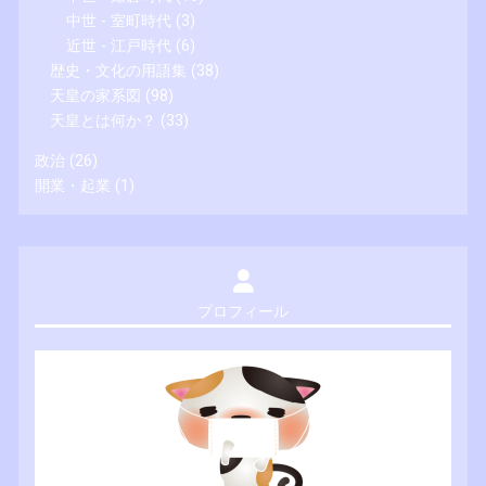
中世 - 室町時代
(3)
近世 - 江戸時代
(6)
歴史・文化の用語集
(38)
天皇の家系図
(98)
天皇とは何か？
(33)
政治
(26)
開業・起業
(1)
プロフィール