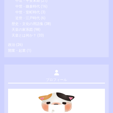
中世 - 平安末期
(21)
中世 - 鎌倉時代
(16)
中世 - 室町時代
(3)
近世 - 江戸時代
(6)
歴史・文化の用語集
(38)
天皇の家系図
(98)
天皇とは何か？
(33)
政治
(26)
開業・起業
(1)
プロフィール