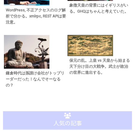
象徴天皇の背景にはイギリスがい
WordPress, 不正アクセスのログ解
る。GHQはちゃんと考えていた。
析で分かる。xmlrpc, REST APIは要
注意。
保元の乱。上皇 vs 天皇から始まる
天下分け目の大戦争。武士が政治
の世界に進出する。
鎌倉時代は孫請け会社がトップリ
ーダーだった！なんでそーなる
の？
人気の記事