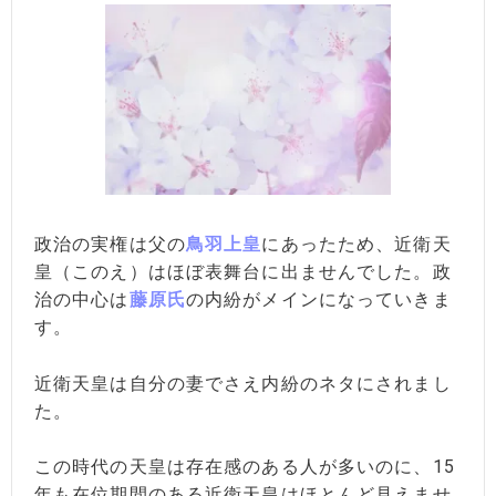
政治の実権は父の
鳥羽上皇
にあったため、近衛天
皇（このえ）はほぼ表舞台に出ませんでした。政
治の中心は
藤原氏
の内紛がメインになっていきま
す。
近衛天皇は自分の妻でさえ内紛のネタにされまし
た。
この時代の天皇は存在感のある人が多いのに、15
年も在位期間のある近衛天皇はほとんど見えませ