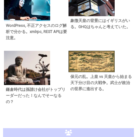
象徴天皇の背景にはイギリスがい
WordPress, 不正アクセスのログ解
る。GHQはちゃんと考えていた。
析で分かる。xmlrpc, REST APIは要
注意。
保元の乱。上皇 vs 天皇から始まる
天下分け目の大戦争。武士が政治
の世界に進出する。
鎌倉時代は孫請け会社がトップリ
ーダーだった！なんでそーなる
の？