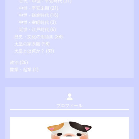
古代・中世 - 平安時代
(31)
中世 - 平安末期
(21)
中世 - 鎌倉時代
(16)
中世 - 室町時代
(3)
近世 - 江戸時代
(6)
歴史・文化の用語集
(38)
天皇の家系図
(98)
天皇とは何か？
(33)
政治
(26)
開業・起業
(1)
プロフィール