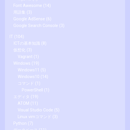
Font Awesome
(14)
用語集
(3)
Google AdSense
(6)
Google Search Console
(3)
IT
(104)
ICTの基本知識
(8)
仮想化
(3)
Vagrant
(1)
Windows
(19)
Windows11
(5)
Windows10
(14)
コマンド
(1)
PowerShell
(1)
エディタ
(19)
ATOM
(11)
Visual Studio Code
(5)
Linux vimコマンド
(3)
Python
(7)