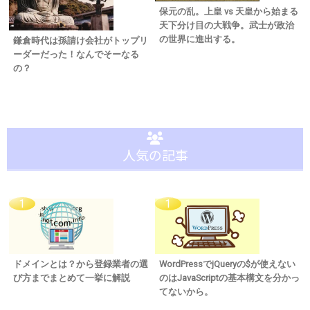
保元の乱。上皇 vs 天皇から始まる
天下分け目の大戦争。武士が政治
の世界に進出する。
鎌倉時代は孫請け会社がトップリ
ーダーだった！なんでそーなる
の？
人気の記事
ドメインとは？から登録業者の選
WordPressでjQueryの$が使えない
び方までまとめて一挙に解説
のはJavaScriptの基本構文を分かっ
てないから。