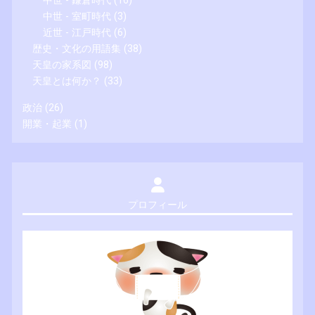
中世 - 鎌倉時代
(16)
中世 - 室町時代
(3)
近世 - 江戸時代
(6)
歴史・文化の用語集
(38)
天皇の家系図
(98)
天皇とは何か？
(33)
政治
(26)
開業・起業
(1)
プロフィール