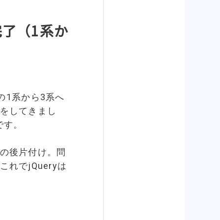
の完了（1系か
eryの1系から3系へ
をしてきまし
です。
の後片付け。問
れでjQueryは