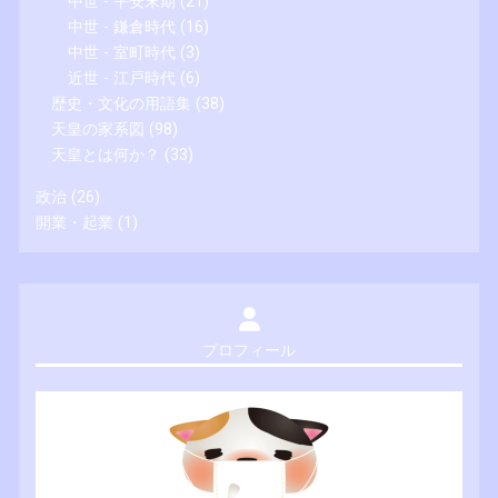
中世 - 平安末期
(21)
中世 - 鎌倉時代
(16)
中世 - 室町時代
(3)
近世 - 江戸時代
(6)
歴史・文化の用語集
(38)
天皇の家系図
(98)
天皇とは何か？
(33)
政治
(26)
開業・起業
(1)
プロフィール