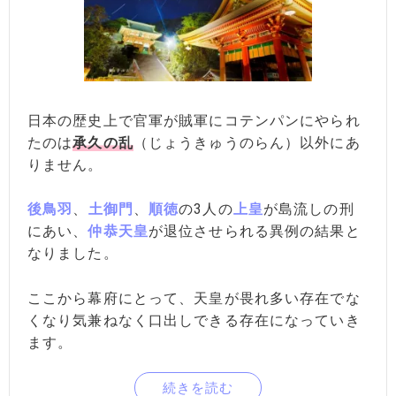
日本の歴史上で官軍が賊軍にコテンパンにやられ
たのは
承久の乱
（じょうきゅうのらん）以外にあ
りません。
後鳥羽
、
土御門
、
順徳
の3人の
上皇
が島流しの刑
にあい、
仲恭天皇
が退位させられる異例の結果と
なりました。
ここから幕府にとって、天皇が畏れ多い存在でな
くなり気兼ねなく口出しできる存在になっていき
ます。
続きを読む