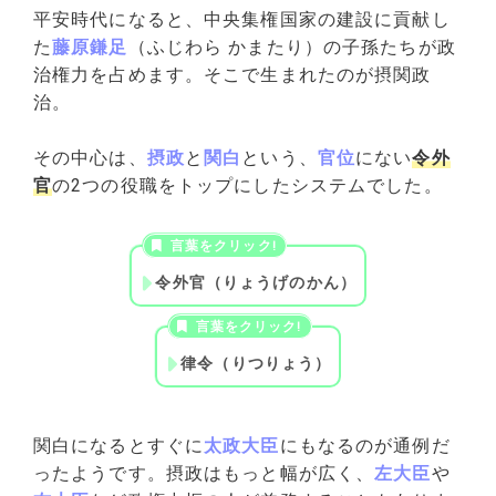
平安時代になると、中央集権国家の建設に貢献し
た
藤原鎌足
（ふじわら かまたり）の子孫たちが政
治権力を占めます。そこで生まれたのが摂関政
治。
その中心は、
摂政
と
関白
という、
官位
にない
令外
官
の2つの役職をトップにしたシステムでした。
令外官（りょうげのかん）
律令（りつりょう）
関白になるとすぐに
太政大臣
にもなるのが通例だ
ったようです。摂政はもっと幅が広く、
左大臣
や