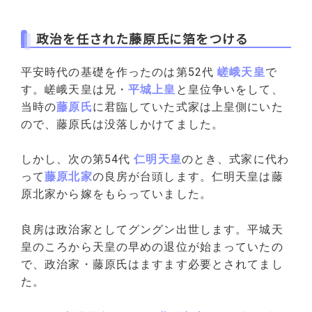
政治を任された藤原氏に箔をつける
平安時代の基礎を作ったのは第52代
嵯峨天皇
で
す。嵯峨天皇は兄・
平城上皇
と皇位争いをして、
当時の
藤原氏
に君臨していた式家は上皇側にいた
ので、藤原氏は没落しかけてました。
しかし、次の第54代
仁明天皇
のとき、式家に代わ
って
藤原北家
の良房が台頭します。仁明天皇は藤
原北家から嫁をもらっていました。
良房は政治家としてグングン出世します。平城天
皇のころから天皇の早めの退位が始まっていたの
で、政治家・藤原氏はますます必要とされてまし
た。