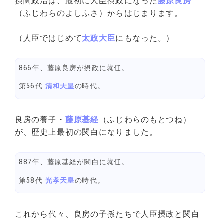
摂関政治は、最初に人臣摂政になった
藤原良房
（ふじわらのよしふさ）からはじまります。
（人臣ではじめて
太政大臣
にもなった。）
866年、藤原良房が摂政に就任。
第56代
清和天皇
の時代。
良房の養子・
藤原基経
（ふじわらのもとつね）
が、歴史上最初の関白になりました。
887年、藤原基経が関白に就任。
第58代
光孝天皇
の時代。
これから代々、良房の子孫たちで人臣摂政と関白