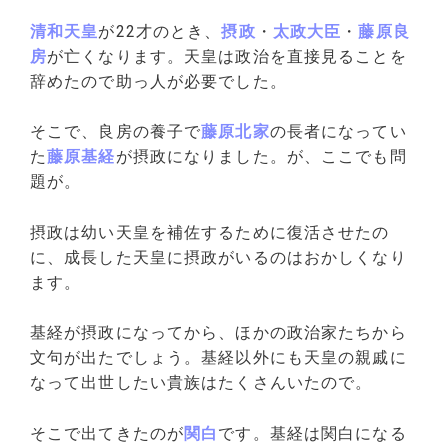
清和天皇
が22才のとき、
摂政
・
太政大臣
・
藤原良
房
が亡くなります。天皇は政治を直接見ることを
辞めたので助っ人が必要でした。
そこで、良房の養子で
藤原北家
の長者になってい
た
藤原基経
が摂政になりました。が、ここでも問
題が。
摂政は幼い天皇を補佐するために復活させたの
に、成長した天皇に摂政がいるのはおかしくなり
ます。
基経が摂政になってから、ほかの政治家たちから
文句が出たでしょう。基経以外にも天皇の親戚に
なって出世したい貴族はたくさんいたので。
そこで出てきたのが
関白
です。基経は関白になる