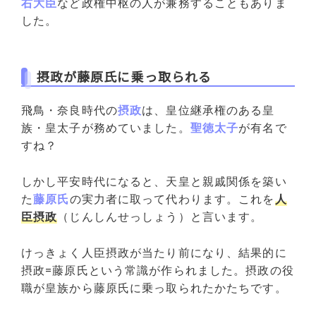
右大臣
など政権中枢の人が兼務することもありま
した。
摂政が藤原氏に乗っ取られる
飛鳥・奈良時代の
摂政
は、皇位継承権のある皇
族・皇太子が務めていました。
聖徳太子
が有名で
すね？
しかし平安時代になると、天皇と親戚関係を築い
た
藤原氏
の実力者に取って代わります。これを
人
臣摂政
（じんしんせっしょう）と言います。
けっきょく人臣摂政が当たり前になり、結果的に
摂政=藤原氏という常識が作られました。摂政の役
職が皇族から藤原氏に乗っ取られたかたちです。