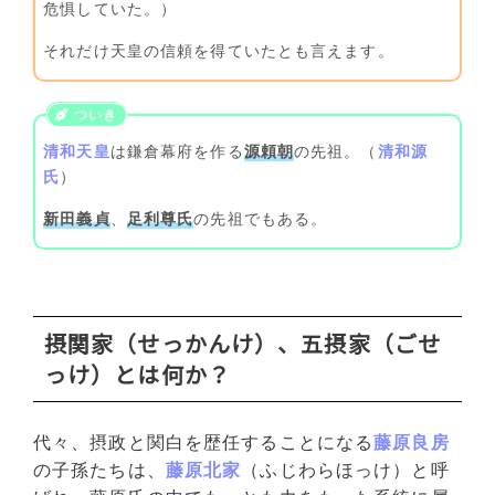
危惧していた。）
それだけ天皇の信頼を得ていたとも言えます。
清和天皇
は鎌倉幕府を作る
源頼朝
の先祖。（
清和源
氏
）
新田義貞
、
足利尊氏
の先祖でもある。
摂関家（せっかんけ）、五摂家（ごせ
っけ）とは何か？
代々、摂政と関白を歴任することになる
藤原良房
の子孫たちは、
藤原北家
（ふじわらほっけ）と呼