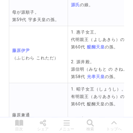
源氏
の娘。
母が源順子。
第59代 宇多天皇の孫。
1. 惠子女王。
代明親王（よしあきら）の娘
第60代 
醍醐天皇
の孫。
藤原伊尹
（ふじわら これただ）
2. 源井殿。
源信明（みなもと の さねあ
第58代 
光孝天皇
の孫。
1. 昭子女王（しょうし）。
有明親王（ありあきら）の娘
第60代 醍醐天皇の孫。
藤原兼通
2. 平寛子。
（ふじわら の かねみち）
平時望（たいら の ときもち
目次
シェア
メニュー
検索
トップへ