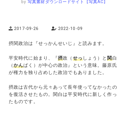
by
写真素材ダウンロードサイト【写真AC】
2017-09-26
2022-10-09
摂関政治は『せっかんせいじ』と読みます。
平安時代に始まり、『
摂
政（
せっ
しょう）と
関
白
（
かん
ぱく）が中心の政治』という意味。藤原氏
が権力を独り占めした政治でもありました。
摂政は古代から元々あって長年使ってなかったの
を復活させたもの。関白は平安時代に新しく作っ
たものです。