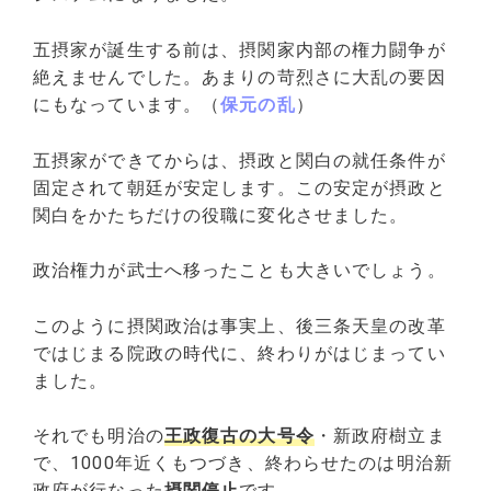
五摂家が誕生する前は、摂関家内部の権力闘争が
絶えませんでした。あまりの苛烈さに大乱の要因
にもなっています。（
保元の乱
）
五摂家ができてからは、摂政と関白の就任条件が
固定されて朝廷が安定します。この安定が摂政と
関白をかたちだけの役職に変化させました。
政治権力が武士へ移ったことも大きいでしょう。
このように摂関政治は事実上、後三条天皇の改革
ではじまる院政の時代に、終わりがはじまってい
ました。
それでも明治の
王政復古の大号令
・新政府樹立ま
で、1000年近くもつづき、終わらせたのは明治新
政府が行なった
摂関停止
です。