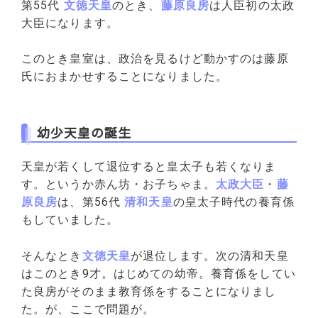
第55代
文徳天皇
のとき、
藤原良房
は人臣初の太政
大臣になります。
このとき皇室は、政治を見るけど動かすのは藤原
氏におまかせすることになりました。
幼少天皇の誕生
天皇が若くして退位すると皇太子も若くなりま
す。というか赤ん坊・お子ちゃま。
太政大臣
・
藤
原良房
は、第56代
清和天皇
の皇太子時代の養育係
もしていました。
そんなとき
文徳天皇
が退位します。次の清和天皇
はこのとき9才。はじめての幼帝。養育係をしてい
た良房がそのまま教育係をすることになりまし
た。が、ここで問題が。