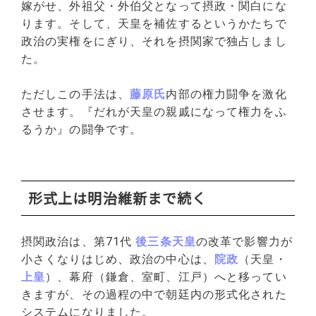
嫁がせ、外祖父・外伯父となって摂政・関白にな
ります。そして、天皇を補佐するというかたちで
政治の実権をにぎり、それを摂関家で独占しまし
た。
ただしこの手法は、
藤原氏
内部の権力闘争を激化
させます。『だれが天皇の親戚になって権力をふ
るうか』の闘争です。
形式上は明治維新まで続く
摂関政治は、第71代
後三条天皇
の改革で影響力が
小さくなりはじめ、政治の中心は、
院政
（天皇・
上皇
）、幕府（鎌倉、室町、江戸）へと移ってい
きますが、その過程の中で朝廷内の形式化された
システムになりました。