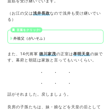
血筋を受け継いでいます。
（お江の父は
浅井長政
なので浅井も受け継いでい
る）
外祖父（がいそふ）
また、14代将軍
徳川家茂
の正室は
孝明天皇
の妹で
す。幕府と朝廷は家族と言ってもいいくらい。
話がそれました。戻しましょう。
良房の子孫たちは、妹・娘などを天皇の后として