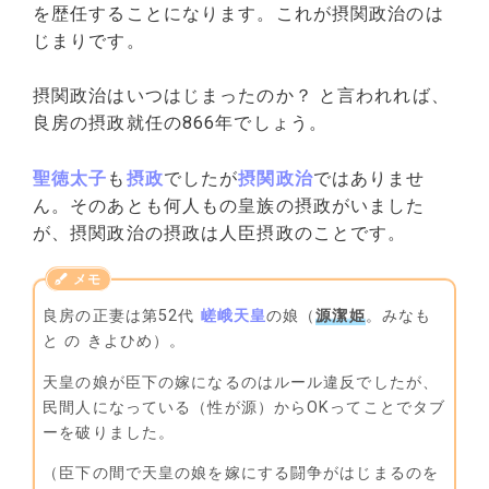
を歴任することになります。これが摂関政治のは
じまりです。
摂関政治はいつはじまったのか？ と言われれば、
良房の摂政就任の866年でしょう。
聖徳太子
も
摂政
でしたが
摂関政治
ではありませ
ん。そのあとも何人もの皇族の摂政がいました
が、摂関政治の摂政は人臣摂政のことです。
良房の正妻は第52代
嵯峨天皇
の娘（
源潔姫
。みなも
と の きよひめ）。
天皇の娘が臣下の嫁になるのはルール違反でしたが、
民間人になっている（性が源）からOKってことでタブ
ーを破りました。
（臣下の間で天皇の娘を嫁にする闘争がはじまるのを