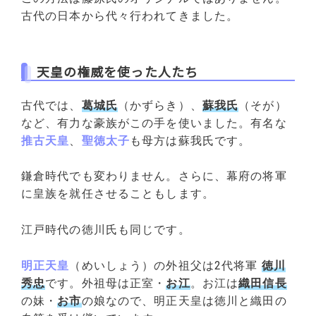
古代の日本から代々行われてきました。
天皇の権威を使った人たち
古代では、
葛城氏
（かずらき）、
蘇我氏
（そが）
など、有力な豪族がこの手を使いました。有名な
推古天皇
、
聖徳太子
も母方は蘇我氏です。
鎌倉時代でも変わりません。さらに、幕府の将軍
に皇族を就任させることもします。
江戸時代の徳川氏も同じです。
明正天皇
（めいしょう）の外祖父は2代将軍
徳川
秀忠
です。外祖母は正室・
お江
。お江は
織田信長
の妹・
お市
の娘なので、明正天皇は徳川と織田の