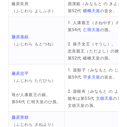
藤原良房
源潔姫（みなもと の きよひ
（ふじわら よしふさ）
第52代 
嵯峨天皇
の皇女。
1. 人康親王（さねやす）の娘
第54代 
仁明天皇
の孫。
藤原基経
（ふじわら もとつね）
2. 操子女王（そうし）。
忠良親王（ただよし）の娘。
第52代 嵯峨天皇の孫。
1. 源順子（みなもと の じゅん
藤原忠平
第59代 
宇多天皇
の皇女。
（ふじわら ただひら）
2. 源能有（みなもと の よし
母が人康親王の娘。
能有は第55代 
文徳天皇
の皇子
第54代 仁明天皇のひ孫。
文徳天皇の孫。
藤原実頼
（ふじわら さねより）