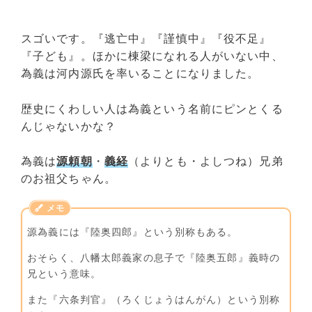
スゴいです。『逃亡中』『謹慎中』『役不足』
『子ども』。ほかに棟梁になれる人がいない中、
為義は河内源氏を率いることになりました。
歴史にくわしい人は為義という名前にピンとくる
んじゃないかな？
為義は
源頼朝
・
義経
（よりとも・よしつね）兄弟
のお祖父ちゃん。
源為義には『陸奥四郎』という別称もある。
おそらく、八幡太郎義家の息子で『陸奥五郎』義時の
兄という意味。
また『六条判官』（ろくじょうはんがん）という別称