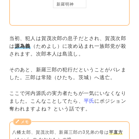
新羅明神
当初、犯人は賀茂次郎の息子だとされ、賀茂次郎
は
源為義
（ためよし）に攻め込まれ一族郎党が殺
されます。次郎本人は島流し。
そのあと、新羅三郎の犯行だということがバレま
した。三郎は常陸（ひたち。茨城）へ逃亡。
ここで河内源氏の実力者たちが一気にいなくなり
ました。こんなことしてたら、
平氏
にポジション
奪われますよね？ という話です。
八幡太郎、賀茂次郎、新羅三郎の3兄弟の母は
平直方