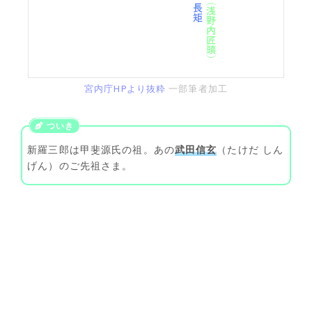
宮内庁HPより抜粋
一部筆者加工
新羅三郎は甲斐源氏の祖。あの
武田信玄
（たけだ しん
げん）のご先祖さま。