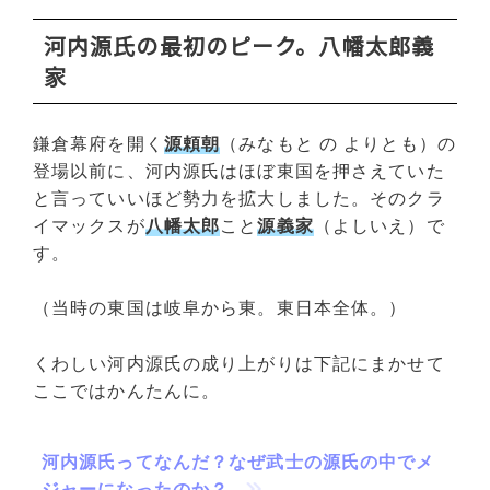
河内源氏の最初のピーク。八幡太郎義
家
鎌倉幕府を開く
源頼朝
（みなもと の よりとも）の
登場以前に、河内源氏はほぼ東国を押さえていた
と言っていいほど勢力を拡大しました。そのクラ
イマックスが
八幡太郎
こと
源義家
（よしいえ）で
す。
（当時の東国は岐阜から東。東日本全体。）
くわしい河内源氏の成り上がりは下記にまかせて
ここではかんたんに。
河内源氏ってなんだ？なぜ武士の源氏の中でメ
ジャーになったのか？