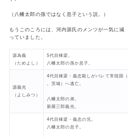
（八幡太郎の孫ではなく息子という説。）
もうこのころには、河内源氏のメンツが一気に減
っていました。
源為義
5代目棟梁。
（ためよし）
八幡太郎の孫か息子。
4代目棟梁・義忠殺しがバレて常陸国（ひ
。茨城）へ逃亡。
源義光
（よしみつ）
八幡太郎の弟。
新羅三郎義光。
4代目棟梁・義忠の兄。
八幡太郎の息子。