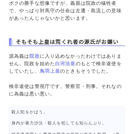
ボクの勝手な想像ですが、義親は院政の犠牲者
で、やっぱり対馬守の任命は左遷・島流しの意味
があったんじゃないかと思います。
そもそも上皇は荒くれ者の源氏がお嫌い
源為義は
院政
に入り込めなかったわけではありま
せん。院政を始めた
白河法皇
のもとで検非違使を
していたし、
鳥羽上皇
のときもそうでした。
検非違使は警視庁です。警察官・刑事。それなの
に為義は悪い悪い。
殺人犯をかばう。
身内が暴力沙汰・殺人を犯しても知らんぷり。