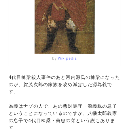
by
Wikipedia
4代目棟梁殺人事件のあと河内源氏の棟梁になった
のが、賀茂次郎の家族を攻め滅ぼした源為義で
す。
為義はナゾの人で、あの悪対馬守・源義親の息子
ということになっているのですが、八幡太郎義家
の息子で4代目棟梁・義忠の弟という説もありま
す。