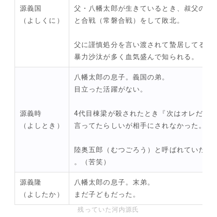
源義国
父・八幡太郎が生きているとき、叔父の義
（よしくに）
と合戦（常磐合戦）をして敗北。
父に謹慎処分を言い渡されて蟄居してる最
暴力沙汰が多く血気盛んで知られる。
八幡太郎の息子。義国の弟。
目立った活躍がない。
源義時
4代目棟梁が殺されたとき『次はオレだ！
（よしとき）
言ってたらしいが相手にされなかった。
陸奥五郎（むつごろう）と呼ばれていたら
。（苦笑）
源義隆
八幡太郎の息子。末弟。
（よしたか）
まだ子どもだった。
残っていた河内源氏