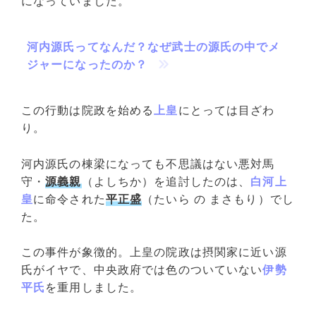
になっていました。
河内源氏ってなんだ？なぜ武士の源氏の中でメ
ジャーになったのか？
この行動は院政を始める
上皇
にとっては目ざわ
り。
河内源氏の棟梁になっても不思議はない悪対馬
守・
源義親
（よしちか）を追討したのは、
白河上
皇
に命令された
平正盛
（たいら の まさもり）でし
た。
この事件が象徴的。上皇の院政は摂関家に近い源
氏がイヤで、中央政府では色のついていない
伊勢
平氏
を重用しました。