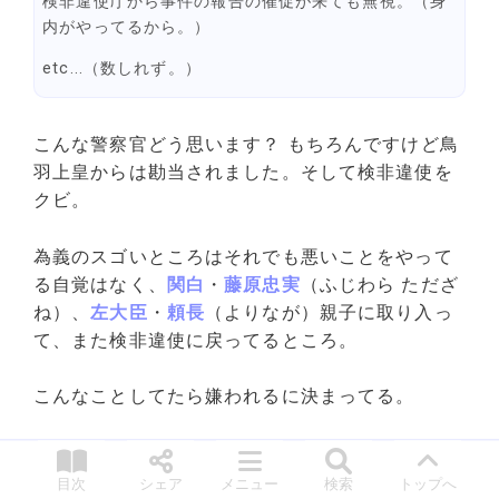
検非違使庁から事件の報告の催促が来ても無視。（身
内がやってるから。）
etc...（数しれず。）
こんな警察官どう思います？ もちろんですけど鳥
羽上皇からは勘当されました。そして検非違使を
クビ。
為義のスゴいところはそれでも悪いことをやって
る自覚はなく、
関白
・
藤原忠実
（ふじわら ただざ
ね）、
左大臣
・
頼長
（よりなが）親子に取り入っ
て、また検非違使に戻ってるところ。
こんなことしてたら嫌われるに決まってる。
それに対しライバルの
平氏
はちゃんと警察官をし
ていました。おかげで国司の実質的なトップ・受
目次
シェア
メニュー
検索
トップへ