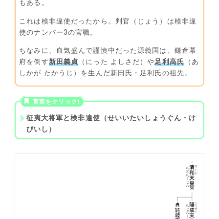
もある。
これは検非違使だったから。判官（じょう）は検非違
使のナンバー3の官職。
ちなみに、血気盛んで謹慎中だった源義国は、鎌倉幕
府を倒す
新田義貞
（にった よしさだ）や
足利高氏
（あ
しかが たかうじ）を生んだ新田氏・足利氏の祖先。
征夷大将軍と検非違使（せいいたいしょうぐん・け
びいし）