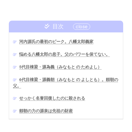
目次
河内源氏の最初のピーク。八幡太郎義家
悩める八幡太郎の息子。父のパワーを保てない。
5代目棟梁・源為義（みなもと の ためよし）
6代目棟梁・源義朝（みなもと の よしとも）。頼朝の
父。
せっかく名誉回復したのに殺される
頼朝の力の源泉は先祖の財産